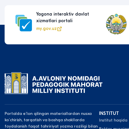
Yagona interaktiv davlat
xizmatlari portali
my.gov.uz
Portalda eʼlon qilingan materiallardan nusxa
INSTITUT
koʻchirish, tarqatish va boshqa shakllarda
Institut haqida
foydalanish faqat tahririyat yozma roziligi bilan
Rektor murojaa