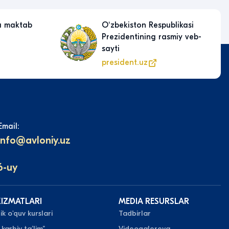
a maktab
Oʻzbekiston Respublikasi
Prezidentining rasmiy veb-
sayti
president.uz
Email:
info@avloniy.uz
6-uy
XIZMATLARI
MEDIA RESURSLAR
k o'quv kurslari
Tadbirlar
 kasbiy taʼlim”
Videogalereya