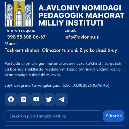
Telefon raqam:
Email:
+998 55 508 06-67
info@avloniy.uz
Manzil:
Toshkent shahar, Olmazor tumani, Ziyo ko‘chasi 6-uy
Portalda eʼlon qilingan materiallardan nusxa koʻchirish, tarqatish
va boshqa shakllarda foydalanish faqat tahririyat yozma roziligi
bilan amalga oshirilishi mumkin.
Sayt oxirgi marta yangilangan: 15:56, 03.08.2026 (GMT+5)
Yuborish