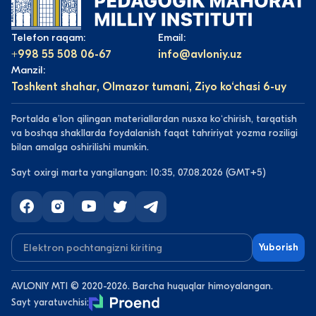
Telefon raqam:
Email:
+998 55 508 06-67
info@avloniy.uz
Manzil:
Toshkent shahar, Olmazor tumani, Ziyo ko‘chasi 6-uy
Portalda eʼlon qilingan materiallardan nusxa koʻchirish, tarqatish
va boshqa shakllarda foydalanish faqat tahririyat yozma roziligi
bilan amalga oshirilishi mumkin.
Sayt oxirgi marta yangilangan: 10:35, 07.08.2026 (GMT+5)
Yuborish
AVLONIY MTI © 2020-2026. Barcha huquqlar himoyalangan.
Sayt yaratuvchisi: