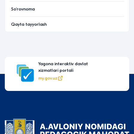
So‘rovnoma
Qayta tayyorlash
Yagona interaktiv davlat
xizmatlari portali
my.gov.uz