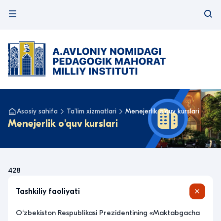
Asosiy sahifa
Taʼlim xizmatlari
Menejerlik o'quv kurslari
Menejerlik o'quv kurslari
428
Tashkiliy faoliyati
O‘zbekiston Respublikasi Prezidentining «Maktabgacha