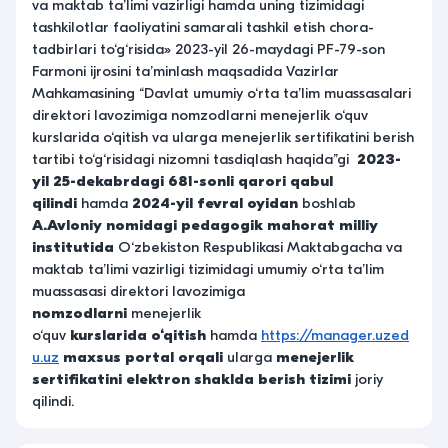
va maktab ta’limi vazirligi hamda uning tizimidagi
tashkilotlar faoliyatini samarali tashkil etish chora-
tadbirlari to‘g‘risida» 2023-yil 26-maydagi PF-79-son
Farmoni ijrosini ta’minlash maqsadida Vazirlar
Mahkamasining “Davlat umumiy o‘rta ta’lim muassasalari
direktori lavozimiga nomzodlarni menejerlik o‘quv
kurslarida o‘qitish va ularga menejerlik sertifikatini berish
tartibi to‘g‘risidagi nizomni tasdiqlash haqida”gi
2023-
yil 25-dekabrdagi 681-sonli qarori qabul
qilindi
hamda
2024-yil fevral oyidan
boshlab
A.Avloniy nomidagi
pedagogik mahorat
milliy
institutida
O‘zbekiston Respublikasi Maktabgacha va
maktab ta’limi vazirligi tizimidagi umumiy o‘rta ta’lim
muassasasi direktori lavozimiga
nomzodlarni
menejerlik
o‘quv
kurslarida
o‘qitish
hamda
https://manager.uzed
u.uz
maxsus
portal
orqali
ularga
menejerlik
sertifikatini elektron shaklda berish tizimi
joriy
qilindi.