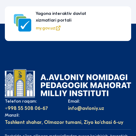
Yagona interaktiv davlat
xizmatlari portali
my.gov.uz
Telefon raqam:
Email:
+998 55 508 06-67
info@avloniy.uz
Manzil:
Toshkent shahar, Olmazor tumani, Ziyo ko‘chasi 6-uy