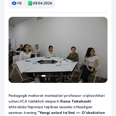
113
08.06.2026
Pedagogik mahorat markazlari professor-o’qituvchilari
uchun JICA tashkiloti eksperti
Kana Takahashi
ishtirokida Yaponiya tajribasi asosida o‘tkazilgan
seminar-trening
“Yangi avlod ta’limi — O‘zbekiston