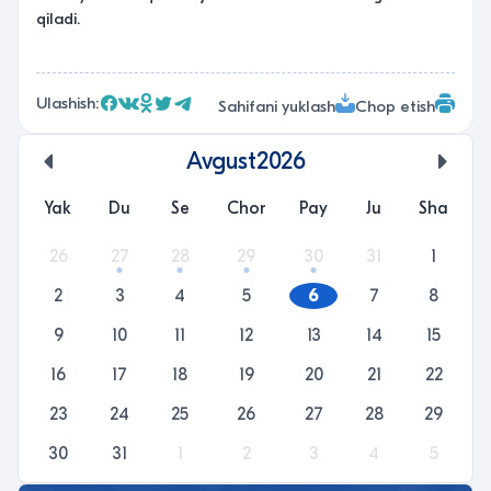
qiladi.
Ulashish:
Sahifani yuklash
Chop etish
Avgust
2026
undefined
unde
Yak
Du
Se
Chor
Pay
Ju
Sha
26
27
28
29
30
31
1
2
3
4
5
6
7
8
9
10
11
12
13
14
15
16
17
18
19
20
21
22
23
24
25
26
27
28
29
30
31
1
2
3
4
5