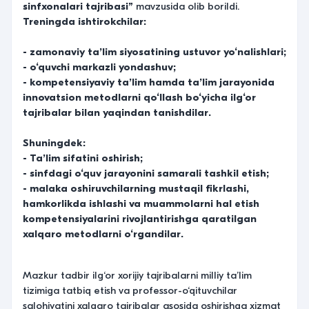
sinfxonalari tajribasi”
mavzusida olib borildi.
Treningda ishtirokchilar:
- zamonaviy ta’lim siyosatining ustuvor yo‘nalishlari;
- o‘quvchi markazli yondashuv;
- kompetensiyaviy ta’lim hamda ta’lim jarayonida
innovatsion metodlarni qo‘llash bo‘yicha ilg‘or
tajribalar bilan yaqindan tanishdilar.
Shuningdek:
- Ta’lim sifatini oshirish;
- sinfdagi o‘quv jarayonini samarali tashkil etish;
- malaka oshiruvchilarning mustaqil fikrlashi,
hamkorlikda ishlashi va muammolarni hal etish
kompetensiyalarini rivojlantirishga qaratilgan
xalqaro metodlarni o‘rgandilar.
Mazkur tadbir ilg‘or xorijiy tajribalarni milliy ta’lim
tizimiga tatbiq etish va professor-o‘qituvchilar
salohiyatini xalqaro tajribalar asosida oshirishga xizmat