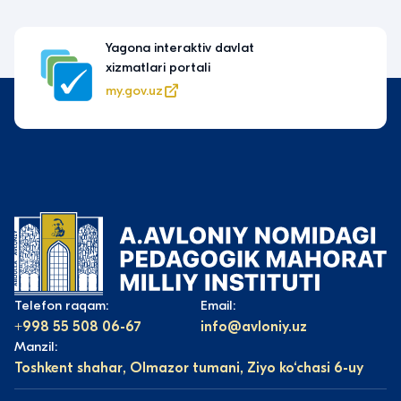
Yagona interaktiv davlat
xizmatlari portali
my.gov.uz
Telefon raqam:
Email:
+998 55 508 06-67
info@avloniy.uz
Manzil:
Toshkent shahar, Olmazor tumani, Ziyo ko‘chasi 6-uy