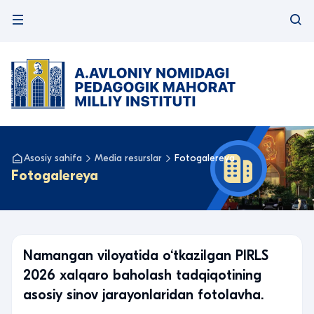
Asosiy sahifa
Media resurslar
Fotogalereya
Fotogalereya
Namangan viloyatida o‘tkazilgan PIRLS
2026 xalqaro baholash tadqiqotining
asosiy sinov jarayonlaridan fotolavha.