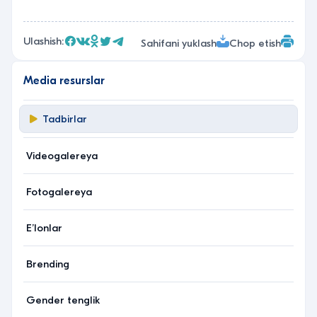
Ulashish:
Sahifani yuklash
Chop etish
Media resurslar
Tadbirlar
Videogalereya
Fotogalereya
Eʼlonlar
Brending
Gender tenglik