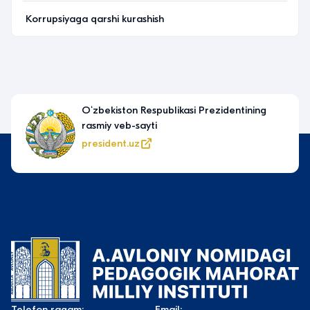
Korrupsiyaga qarshi kurashish
Oʻzbekiston Respublikasi Prezidentining
rasmiy veb-sayti
president.uz
Telefon raqam:
Email: