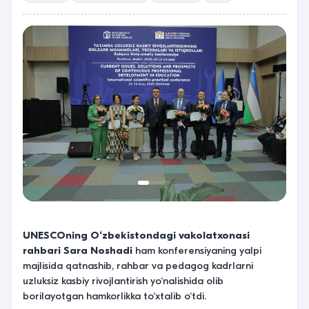
UNESCOning O‘zbekistondagi vakolatxonasi
rahbari Sara Noshadi
ham konferensiyaning yalpi
majlisida qatnashib, rahbar va pedagog kadrlarni
uzluksiz kasbiy rivojlantirish yo‘nalishida olib
borilayotgan hamkorlikka to‘xtalib o‘tdi.