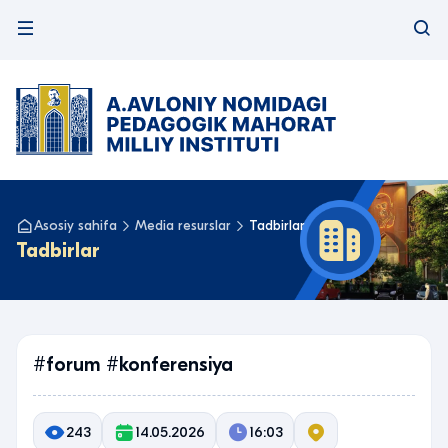
Asosiy sahifa
Media resurslar
Tadbirlar
Tadbirlar
#forum #konferensiya
243
14.05.2026
16:03