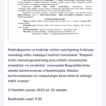
Maktabgacha va maktab taʼlimi vazirligining A.Avloniy
nomidagi milliy-tadqiqot instituti tomonidan “Raqamli
taʼlim texnologiyalarining joriy etilishi: muammolar,
izlanishlar va yechimlar” mavzusida Respublika ilmiy-
amaliy konferensiyasi o‘tkazilmoqda. Mazkur
konferensiyada o‘z maqolangiz bilan ishtirok etishga
taklif etamiz!
O‘tkazilish sanasi: 2023-yil, 20-dekabr
Boshlanish vaqti: 9:30