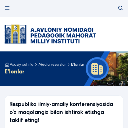
Asosiy sahifa
Media resurslar
Eʼlonlar
Eʼlonlar
Respublika ilmiy-amaliy konferensiyasida
o‘z maqolangiz bilan ishtirok etishga
taklif eting!