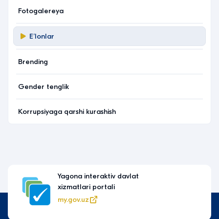
Fotogalereya
Eʼlonlar
Brending
Gender tenglik
Korrupsiyaga qarshi kurashish
Yagona interaktiv davlat
xizmatlari portali
my.gov.uz