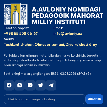
Telefon raqam:
Email:
+998 55 508 06-67
info@avloniy.uz
Manzil:
Toshkent shahar, Olmazor tumani, Ziyo ko‘chasi 6-uy
Portalda eʼlon qilingan materiallardan nusxa koʻchirish, tarqatish
va boshqa shakllarda foydalanish faqat tahririyat yozma roziligi
bilan amalga oshirilishi mumkin.
Sayt oxirgi marta yangilangan: 15:56, 03.08.2026 (GMT+5)
Yuborish