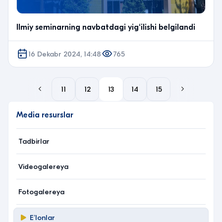
Ilmiy seminarning navbatdagi yig‘ilishi belgilandi
16 Dekabr 2024, 14:48
765
11
12
13
14
15
Media resurslar
Tadbirlar
Videogalereya
Fotogalereya
Eʼlonlar